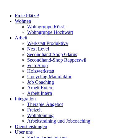
Freie Plätze!
Wohnen
Wohngruppe Rössli
Wohngruppe Hochwart
Arbeit
Werkstatt Produktiva
Next Level
Secondhand-Shop Glarus
Secondhand-Shop Rapperswil
Velo-Shop
Holzwerkstatt
Upcycling Manufaktur
Job Coaching
Arbeit Extern
Arbeit Intern
Integration
Therapie-Angebot
Freizeit
Wohntraining
Arbeitstraining und Jobcoaching
Dienstleistungen
Über uns
Fachmitarbeiterteam